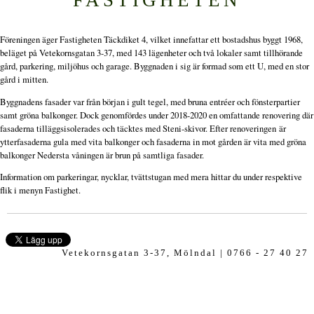
Föreningen äger Fastigheten Täckdiket 4, vilket innefattar ett bostadshus byggt 1968,
beläget på Vetekornsgatan 3-37, med 143 lägenheter och två lokaler samt tillhörande
gård, parkering, miljöhus och garage. Byggnaden i sig är formad som ett U, med en stor
gård i mitten.
Byggnadens fasader var från början i gult tegel, med bruna entréer och fönsterpartier
samt gröna balkonger. Dock genomfördes under 2018-2020 en omfattande renovering där
fasaderna tilläggsisolerades och täcktes med Steni-skivor. Efter renoveringen är
ytterfasaderna gula med vita balkonger och fasaderna in mot gården är vita med gröna
balkonger Nedersta våningen är brun på samtliga fasader.
Information om parkeringar, nycklar, tvättstugan med mera hittar du under respektive
flik i menyn Fastighet.
Vetekornsgatan 3-37, Mölndal | 0766 - 27 40 27