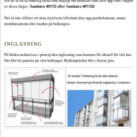
För att få en så enhetlig fasad som möjligt bör markiser som sätts upp vara i någon
av dessa färger:
Sandatex 407/52 eller Sandatex 407/326
Det är inte tillåtet att utan styrelsens tillstånd sätta upp parabolantenn, annan
utomhusantenn eller markis på balkongen.
INGLASNING
På bilden nedanvisas i princip den inglasning som kommer bli aktuell för vårt hus.
Det blir tre paneler på våra balkonger. Balkongräcket blir i frostat glas.