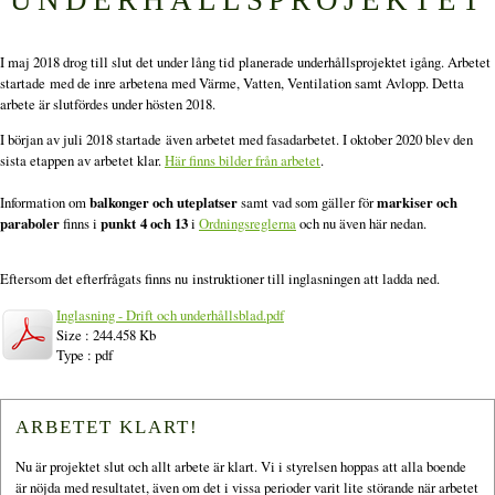
I maj 2018 drog till slut det under lång tid planerade underhållsprojektet igång. Arbetet
startade med de inre arbetena med Värme, Vatten, Ventilation samt Avlopp. Detta
arbete är slutfördes under hösten 2018.
I början av juli 2018 startade även arbetet med fasadarbetet. I oktober 2020 blev den
sista etappen av arbetet klar.
Här finns bilder från arbetet
.
Information om
balkonger och uteplatser
samt vad som gäller för
markiser och
paraboler
finns i
punkt 4 och 13
i
Ordningsreglerna
och nu även här nedan.
Eftersom det efterfrågats finns nu instruktioner till inglasningen att ladda ned.
Inglasning - Drift och underhållsblad.pdf
Size : 244.458 Kb
Type : pdf
ARBETET KLART!
Nu är projektet slut och allt arbete är klart. Vi i styrelsen hoppas att alla boende
är nöjda med resultatet, även om det i vissa perioder varit lite störande när arbetet