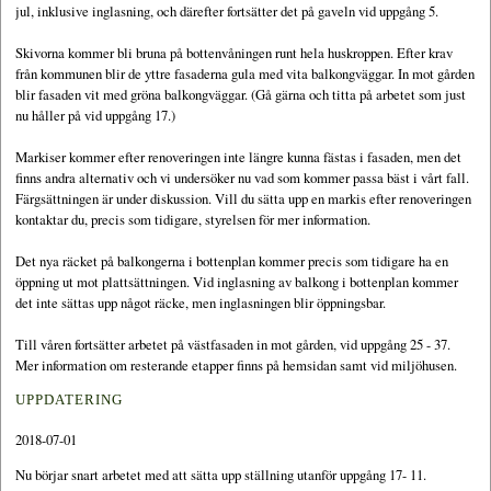
jul, inklusive inglasning, och därefter fortsätter det på gaveln vid uppgång 5.
Skivorna kommer bli bruna på bottenvåningen runt hela huskroppen. Efter krav
från kommunen blir de yttre fasaderna gula med vita balkongväggar. In mot gården
blir fasaden vit med gröna balkongväggar. (Gå gärna och titta på arbetet som just
nu håller på vid uppgång 17.)
Markiser kommer efter renoveringen inte längre kunna fästas i fasaden, men det
finns andra alternativ och vi undersöker nu vad som kommer passa bäst i vårt fall.
Färgsättningen är under diskussion. Vill du sätta upp en markis efter renoveringen
kontaktar du, precis som tidigare, styrelsen för mer information.
Det nya räcket på balkongerna i bottenplan kommer precis som tidigare ha en
öppning ut mot plattsättningen. Vid inglasning av balkong i bottenplan kommer
det inte sättas upp något räcke, men inglasningen blir öppningsbar.
Till våren fortsätter arbetet på västfasaden in mot gården, vid uppgång 25 - 37.
Mer information om resterande etapper finns på hemsidan samt vid miljöhusen.
UPPDATERING
2018-07-01
Nu börjar snart arbetet med att sätta upp ställning utanför uppgång 17- 11.