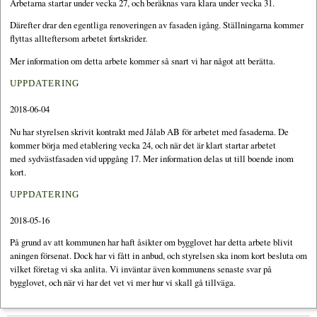
Arbetarna startar under vecka 27, och beräknas vara klara under vecka 31.
Därefter drar den egentliga renoveringen av fasaden igång. Ställningarna kommer
flyttas allteftersom arbetet fortskrider.
Mer information om detta arbete kommer så snart vi har något att berätta.
UPPDATERING
2018-06-04
Nu har styrelsen skrivit kontrakt med Jålab AB för arbetet med fasaderna. De
kommer börja med etablering vecka 24, och när det är klart startar arbetet
med sydvästfasaden vid uppgång 17. Mer information delas ut till boende inom
kort.
UPPDATERING
2018-05-16
På grund av att kommunen har haft åsikter om bygglovet har detta arbete blivit
aningen försenat. Dock har vi fått in anbud, och styrelsen ska inom kort besluta om
vilket företag vi ska anlita. Vi inväntar även kommunens senaste svar på
bygglovet, och när vi har det vet vi mer hur vi skall gå tillväga.