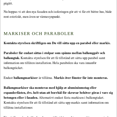
pågått.
Nu hoppas vi att den nya fasaden och isoleringen gör att vi får ett bättre hus, både
rent estetiskt, men även ur värmesynpunkt.
MARKISER OCH PARABOLER
Kontakta styrelsen skriftligen om Du vill sätta upp en parabol eller markis.
Paraboler får endast sättas i stolpar som spänns mellan balkonggolv och
balkongtak.
Kontakta styrelsen för att få tillstånd att sätta upp parabol samt
information om tillåten installation. Hela parabolen ska vara innanför
balkongräcket.
Endast
balkongmarkiser
är tillåtna.
Markis över fönster får inte monteras.
Balkongmarkiser ska monteras med hjälp av aluminiumstag eller
expanderfästen, dvs. helt utan att borrhål för skruvar behöver göras i vare sig
betongen eller i fasaden.
Alternativt endast fästa markisen i balkongtaket.
Kontakta styrelsen för att få tillstånd att sätta upp markis samt information om
tillåtna installationer.